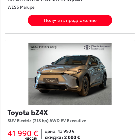
WESS Mārupē
Получить предложение
Toyota bZ4X
SUV Electric (218 hp) AWD EV Executive
41 990 €
цена:
43 990 €
скидка:
2 000 €
НДС 21%