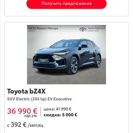
Получить предложение
Toyota bZ4X
SUV Electric (204 hp) EV Executive
36 990 €
цена:
41 990 €
скидка:
5 000 €
НДС 21%
392 €
с
/месяц