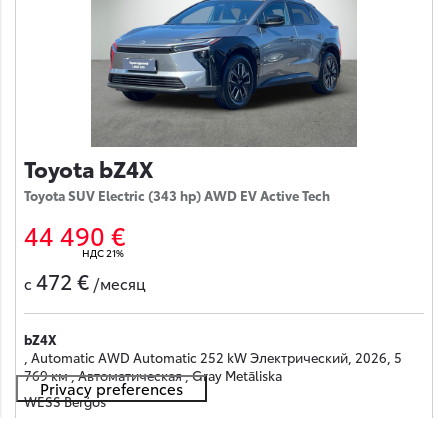
Toyota bZ4X
Toyota SUV Electric (343 hp) AWD EV Active Tech
44 490 €
НДС 21%
472 €
с
/месяц
bZ4X
, Automatic AWD Automatic 252 kW Электрический, 2026, 5
769 км , Автоматическая , Gray Metāliska
WESS Berģos
Получить предложение