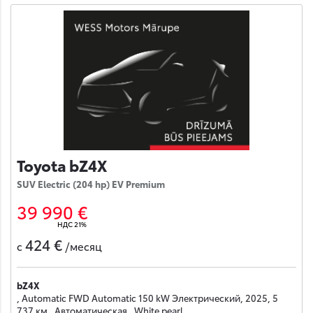
Toyota bZ4X
SUV Electric (204 hp) EV Premium
39 990 €
НДС 21%
424 €
с
/месяц
bZ4X
, Automatic FWD Automatic 150 kW Электрический, 2025, 5
737 км , Автоматическая , White pearl