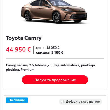
Toyota Camry
44 950 €
цена:
48 050 €
скидка:
3 100 €
Camry, sedans, 2.5 hibrīds (230 zs), automātiska, priekšējā
piedziņa, Premium
Получить предложение
На складе
Добавить к сравнению