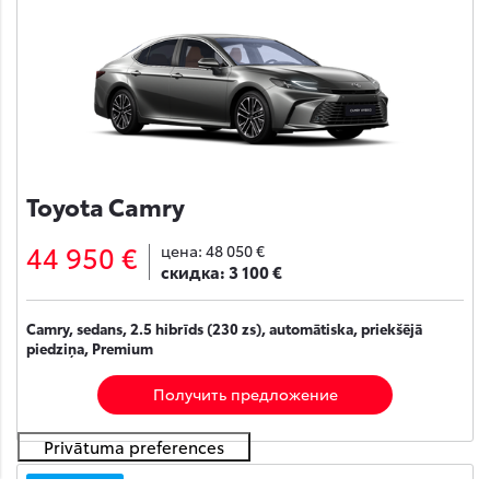
Toyota Camry
44 950 €
цена:
48 050 €
скидка:
3 100 €
Camry, sedans, 2.5 hibrīds (230 zs), automātiska, priekšējā
piedziņa, Premium
Получить предложение
На складе