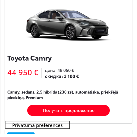
Toyota Camry
44 950 €
цена:
48 050 €
скидка:
3 100 €
Camry, sedans, 2.5 hibrīds (230 zs), automātiska, priekšējā
piedziņa, Premium
Получить предложение
На складе