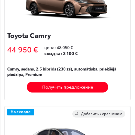
Toyota Camry
44 950 €
цена:
48 050 €
скидка:
3 100 €
Camry, sedans, 2.5 hibrīds (230 zs), automātiska, priekšējā
piedziņa, Premium
Получить предложение
На складе
Добавить к сравнению