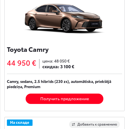
Toyota Camry
44 950 €
цена:
48 050 €
скидка:
3 100 €
Camry, sedans, 2.5 hibrīds (230 zs), automātiska, priekšējā
piedziņa, Premium
Получить предложение
На складе
Добавить к сравнению