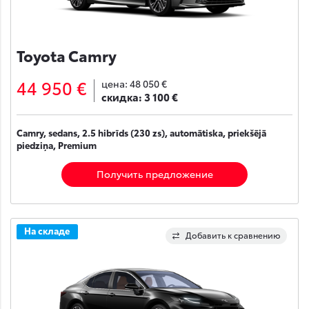
Toyota Camry
44 950 €
цена:
48 050 €
скидка:
3 100 €
Camry, sedans, 2.5 hibrīds (230 zs), automātiska, priekšējā
piedziņa, Premium
Получить предложение
На складе
Добавить к сравнению