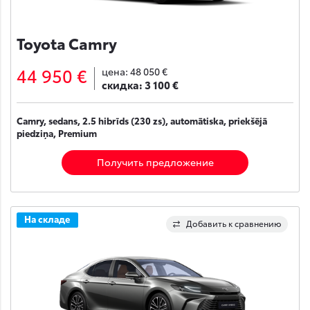
Toyota Camry
44 950 €
цена:
48 050 €
скидка:
3 100 €
Camry, sedans, 2.5 hibrīds (230 zs), automātiska, priekšējā
piedziņa, Premium
Получить предложение
На складе
Добавить к сравнению