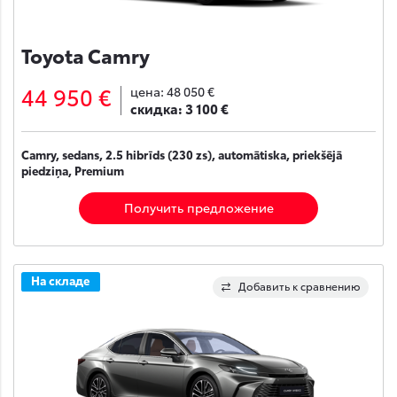
Toyota Camry
44 950 €
цена:
48 050 €
скидка:
3 100 €
Camry, sedans, 2.5 hibrīds (230 zs), automātiska, priekšējā
piedziņa, Premium
Получить предложение
На складе
Добавить к сравнению