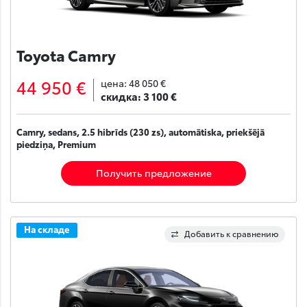
Toyota Camry
44 950 €
цена:
48 050 €
скидка:
3 100 €
Camry, sedans, 2.5 hibrīds (230 zs), automātiska, priekšējā
piedziņa, Premium
Получить предложение
На складе
Добавить к сравнению