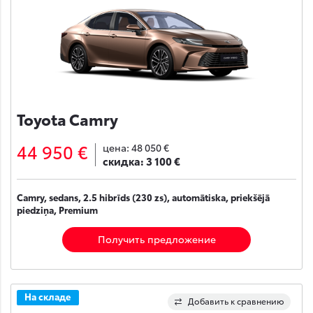
Toyota Camry
44 950 €
цена:
48 050 €
скидка:
3 100 €
Camry, sedans, 2.5 hibrīds (230 zs), automātiska, priekšējā
piedziņa, Premium
Получить предложение
На складе
Добавить к сравнению