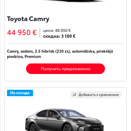
Toyota Camry
44 950 €
цена:
48 050 €
скидка:
3 100 €
Camry, sedans, 2.5 hibrīds (230 zs), automātiska, priekšējā
piedziņa, Premium
Получить предложение
На складе
Добавить к сравнению