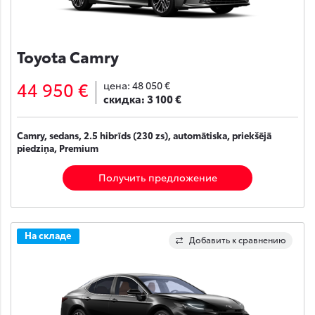
Toyota Camry
44 950 €
цена:
48 050 €
скидка:
3 100 €
Camry, sedans, 2.5 hibrīds (230 zs), automātiska, priekšējā
piedziņa, Premium
Получить предложение
На складе
Добавить к сравнению