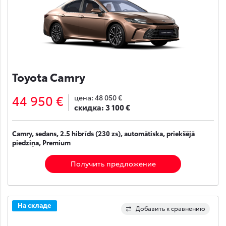
Toyota Camry
44 950 €
цена:
48 050 €
скидка:
3 100 €
Camry, sedans, 2.5 hibrīds (230 zs), automātiska, priekšējā
piedziņa, Premium
Получить предложение
На складе
Добавить к сравнению