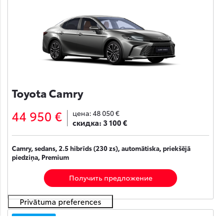
Toyota Camry
44 950 €
цена:
48 050 €
скидка:
3 100 €
Camry, sedans, 2.5 hibrīds (230 zs), automātiska, priekšējā
piedziņa, Premium
Получить предложение
На складе