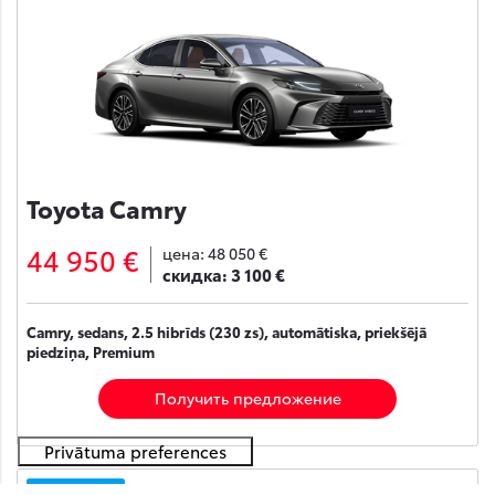
Toyota Camry
44 950 €
цена:
48 050 €
скидка:
3 100 €
Camry, sedans, 2.5 hibrīds (230 zs), automātiska, priekšējā
piedziņa, Premium
Получить предложение
На складе