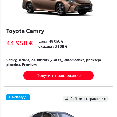
Toyota Camry
44 950 €
цена:
48 050 €
скидка:
3 100 €
Camry, sedans, 2.5 hibrīds (230 zs), automātiska, priekšējā
piedziņa, Premium
Получить предложение
На складе
Добавить к сравнению