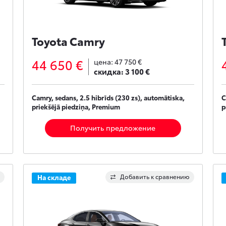
Toyota Camry
44 650 €
цена:
47 750 €
скидка:
3 100 €
Camry, sedans, 2.5 hibrīds (230 zs), automātiska,
C
priekšējā piedziņa, Premium
p
Получить предложение
Добавить к сравнению
На складе