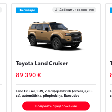
Добавить к сравнению
На складе
Toyota Land Cruiser
89 390 €
Land Cruiser, SUV, 2.8 daļējs hibrīds (dīzelis) (205
L
zs), automātiska, pilnpiedziņa, Executive
z
Получить предложение