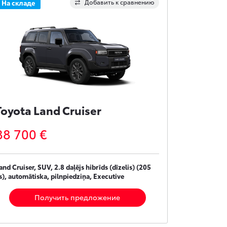
Добавить к сравнению
На складе
Toyota Land Cruiser
88 700 €
and Cruiser, SUV, 2.8 daļējs hibrīds (dīzelis) (205
s), automātiska, pilnpiedziņa, Executive
Получить предложение