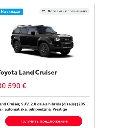
Добавить к сравнению
На складе
Toyota Land Cruiser
80 590 €
and Cruiser, SUV, 2.8 daļējs hibrīds (dīzelis) (205
s), automātiska, pilnpiedziņa, Prestige
Получить предложение