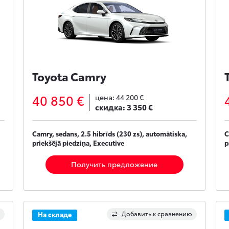
Toyota Camry
40 850 €
цена:
44 200 €
скидка:
3 350 €
Camry, sedans, 2.5 hibrīds (230 zs), automātiska,
C
priekšējā piedziņa, Executive
p
Получить предложение
Добавить к сравнению
На складе