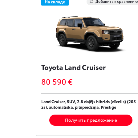
Добавить к сравнению
На складе
Toyota Land Cruiser
80 590 €
Land Cruiser, SUV, 2.8 daļējs hibrīds (dīzelis) (205
zs), automātiska, pilnpiedziņa, Prestige
Получить предложение