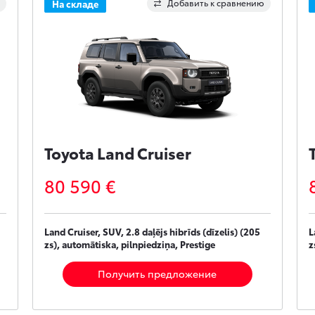
Добавить к сравнению
На складе
Toyota Land Cruiser
80 590 €
Land Cruiser, SUV, 2.8 daļējs hibrīds (dīzelis) (205
L
zs), automātiska, pilnpiedziņa, Prestige
z
Получить предложение