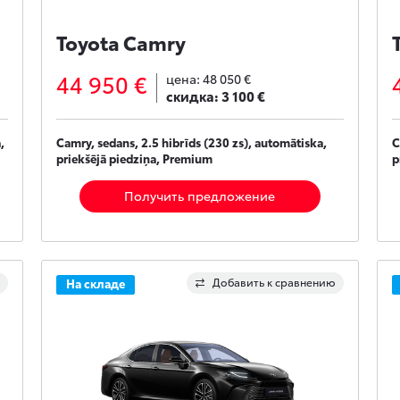
Toyota Camry
44 950 €
цена:
48 050 €
скидка:
3 100 €
,
Camry, sedans, 2.5 hibrīds (230 zs), automātiska,
C
priekšējā piedziņa, Premium
p
Получить предложение
Добавить к сравнению
На складе