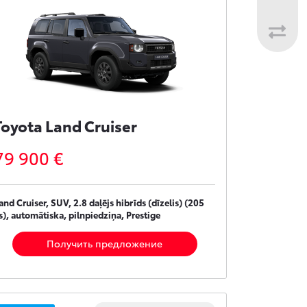
Toyota Land Cruiser
79 900 €
and Cruiser, SUV, 2.8 daļējs hibrīds (dīzelis) (205
s), automātiska, pilnpiedziņa, Prestige
Получить предложение