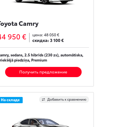
Toyota Camry
44 950 €
цена:
48 050 €
скидка:
3 100 €
amry, sedans, 2.5 hibrīds (230 zs), automātiska,
riekšējā piedziņa, Premium
Получить предложение
Добавить к сравнению
На складе