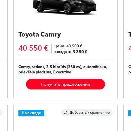
Toyota Camry
40 550 €
цена:
43 900 €
скидка:
3 350 €
Camry, sedans, 2.5 hibrīds (230 zs), automātiska,
C
priekšējā piedziņa, Executive
p
Получить предложение
Добавить к сравнению
На складе