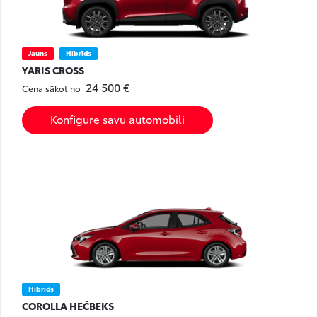
Jauns
Hibrīds
YARIS CROSS
24 500 €
Cena sākot no
Konfigurē savu automobili
Hibrīds
COROLLA HEČBEKS