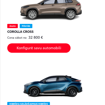
Jauns
Hibrīds
COROLLA CROSS
32 800 €
Cena sākot no
Konfigurē savu automobili
HIBRĪDS/UZLĀDĒJAMAIS HIBRĪDS