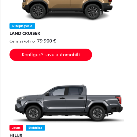
Dīzeļdegviela
LAND CRUISER
79 900 €
Cena sākot no
Konfigurē savu automobili
Jauns
Elektrība
HILUX