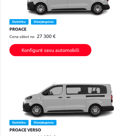
Elektrība
Dīzeļdegviela
PROACE
27 300 €
Cena sākot no
Konfigurē savu automobili
Elektrība
Dīzeļdegviela
PROACE VERSO