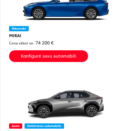
Ūdeņradis
MIRAI
74 200 €
Cena sākot no
Konfigurē savu automobili
Jauns
Elektriskais automobilis