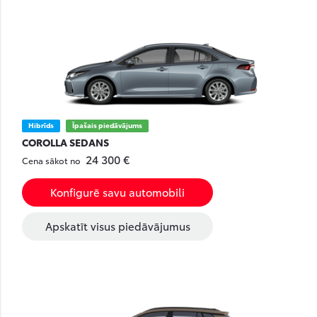
Hibrīds
Īpašais piedāvājums
COROLLA SEDANS
24 300 €
Cena sākot no
Konfigurē savu automobili
Apskatīt visus piedāvājumus