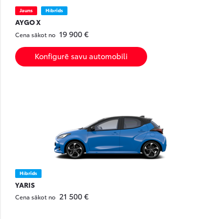
Jauns
Hibrīds
AYGO X
19 900 €
Cena sākot no
Konfigurē savu automobili
Hibrīds
YARIS
21 500 €
Cena sākot no