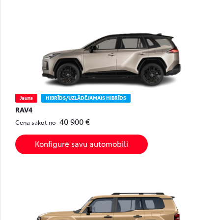
Jauns
HIBRĪDS/UZLĀDĒJAMAIS HIBRĪDS
RAV4
40 900 €
Cena sākot no
Konfigurē savu automobili