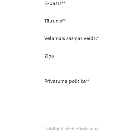
E-pasts*
Tālrunis*
Vēlamais saziņas veids:
Ziņa
Privātuma politika*
* obligāti aizpildāmie lauki