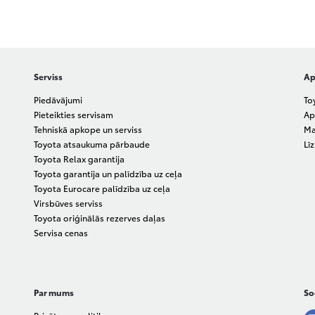
Serviss
Ap
Piedāvājumi
To
Pieteikties servisam
Ap
Tehniskā apkope un serviss
Ma
Toyota atsaukuma pārbaude
Lī
Toyota Relax garantija
Toyota garantija un palīdzība uz ceļa
Toyota Eurocare palīdzība uz ceļa
Virsbūves serviss
Toyota oriģinālās rezerves daļas
Servisa cenas
Par mums
Soc