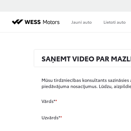
Jauni auto
Lietoti auto
SAŅEMT VIDEO PAR MAZL
Mūsu tirdzniecības konsultants sazināsies 
piedāvājuma nosacījumus. Lūdzu, aizpildie
Vārds*
Uzvārds*