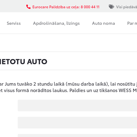
Eurocare Palīdzība uz ceļa: 8 000 44 11
Visi piedāv
Serviss
Apdrošināšana, līzings
Auto noma
Par
IETOTU AUTO
ar Jums tuvāko 2 stundu laikā (mūsu darba laikā), lai nosūtītu
t visus formā norādītos laukus. Paldies un uz tikšanos WESS M