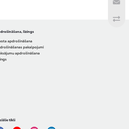
drošināšana, līzings
yota apdrošināšana
drošināšanas pakalpojumi
ksājumu apdrošināšana
zings
iālie tīkli