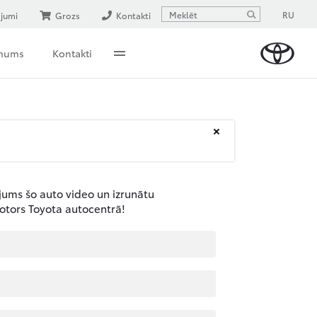
RU
ājumi
Grozs
Kontakti
 mums
Kontakti
 jums šo auto video un izrunātu
otors Toyota autocentrā!