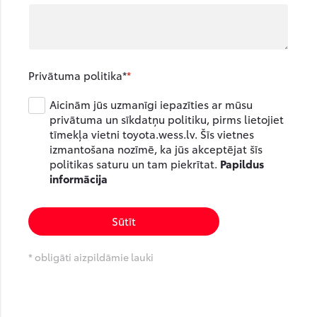
Privātuma politika*
Aicinām jūs uzmanīgi iepazīties ar mūsu
privātuma un sīkdatņu politiku, pirms lietojiet
tīmekļa vietni toyota.wess.lv. Šīs vietnes
izmantošana nozīmē, ka jūs akceptējat šīs
politikas saturu un tam piekrītat.
Papildus
informācija
Sūtīt
* obligāti aizpildāmie lauki