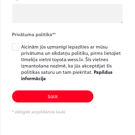
Privātuma politika*
Aicinām jūs uzmanīgi iepazīties ar mūsu
privātuma un sīkdatņu politiku, pirms lietojiet
tīmekļa vietni toyota.wess.lv. Šīs vietnes
izmantošana nozīmē, ka jūs akceptējat šīs
politikas saturu un tam piekrītat.
Papildus
informācija
Sūtīt
* obligāti aizpildāmie lauki