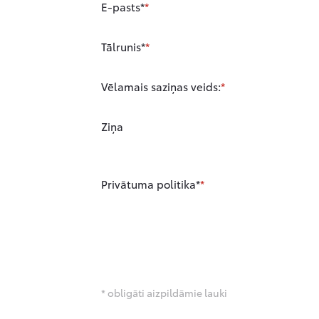
E-pasts*
Tālrunis*
Vēlamais saziņas veids:
Ziņa
Privātuma politika*
* obligāti aizpildāmie lauki