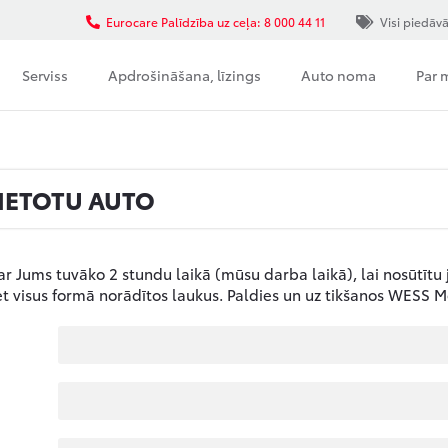
Eurocare Palīdzība uz ceļa: 8 000 44 11
Visi piedāv
Serviss
Apdrošināšana, līzings
Auto noma
Par
IETOTU AUTO
ar Jums tuvāko 2 stundu laikā (mūsu darba laikā), lai nosūtītu
t visus formā norādītos laukus. Paldies un uz tikšanos WESS M