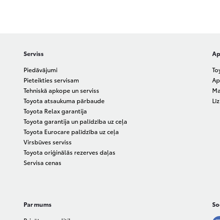
Serviss
Ap
Piedāvājumi
To
Pieteikties servisam
Ap
Tehniskā apkope un serviss
Ma
Toyota atsaukuma pārbaude
Lī
Toyota Relax garantija
Toyota garantija un palīdzība uz ceļa
Toyota Eurocare palīdzība uz ceļa
Virsbūves serviss
Toyota oriģinālās rezerves daļas
Servisa cenas
Par mums
Soc