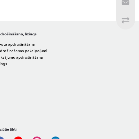
drošināšana, līzings
yota apdrošināšana
drošināšanas pakalpojumi
ksājumu apdrošināšana
zings
iālie tīkli