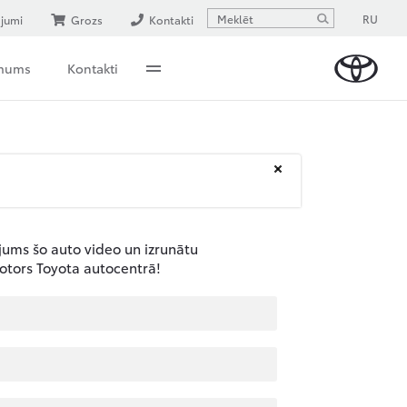
RU
ājumi
Grozs
Kontakti
 mums
Kontakti
 jums šo auto video un izrunātu
otors Toyota autocentrā!