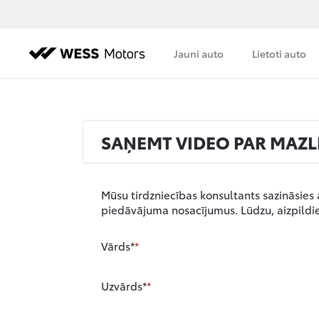
Jauni auto
Lietoti auto
SAŅEMT VIDEO PAR MAZL
Mūsu tirdzniecības konsultants sazināsies 
piedāvājuma nosacījumus. Lūdzu, aizpildie
Vārds*
Uzvārds*