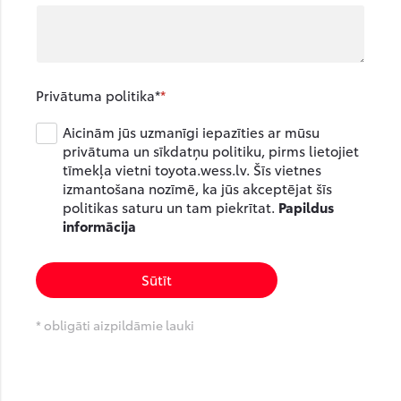
Privātuma politika*
Aicinām jūs uzmanīgi iepazīties ar mūsu
privātuma un sīkdatņu politiku, pirms lietojiet
tīmekļa vietni toyota.wess.lv. Šīs vietnes
izmantošana nozīmē, ka jūs akceptējat šīs
politikas saturu un tam piekrītat.
Papildus
informācija
Sūtīt
* obligāti aizpildāmie lauki