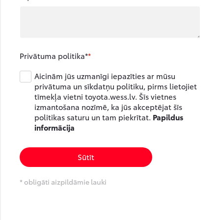
Privātuma politika*
Aicinām jūs uzmanīgi iepazīties ar mūsu
privātuma un sīkdatņu politiku, pirms lietojiet
tīmekļa vietni toyota.wess.lv. Šīs vietnes
izmantošana nozīmē, ka jūs akceptējat šīs
politikas saturu un tam piekrītat.
Papildus
informācija
Sūtīt
* obligāti aizpildāmie lauki