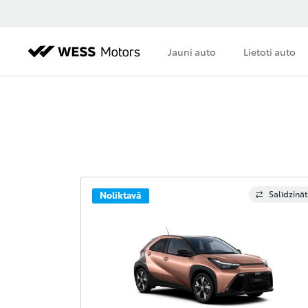
Jauni auto
Lietoti auto
Salīdzināt
Noliktavā