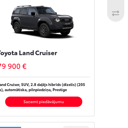
Toyota Land Cruiser
79 900 €
and Cruiser, SUV, 2.8 daļējs hibrīds (dīzelis) (205
s), automātiska, pilnpiedziņa, Prestige
Saņemt piedāvājumu