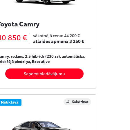
Toyota Camry
40 850 €
sākotnējā cena:
44 200 €
atlaides apmērs:
3 350 €
amry, sedans, 2.5 hibrīds (230 zs), automātiska,
riekšējā piedziņa, Executive
Saņemt piedāvājumu
Salīdzināt
Noliktavā