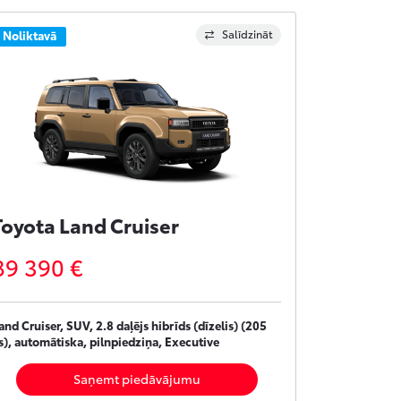
Salīdzināt
Noliktavā
Toyota Land Cruiser
89 390 €
and Cruiser, SUV, 2.8 daļējs hibrīds (dīzelis) (205
s), automātiska, pilnpiedziņa, Executive
Saņemt piedāvājumu