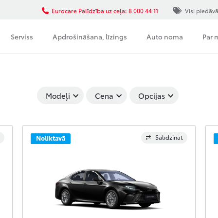
Eurocare Palīdzība uz ceļa: 8 000 44 11
Visi piedāv
Serviss
Apdrošināšana, līzings
Auto noma
Par
Modeļi
Cena
Opcijas
Salīdzināt
Noliktavā