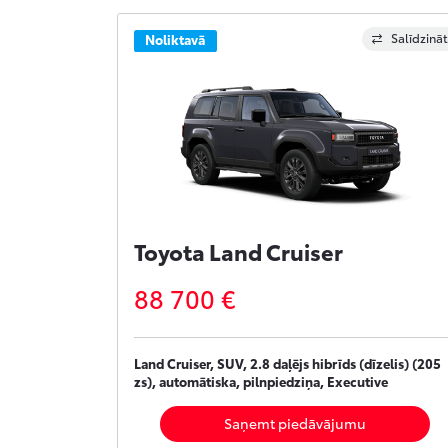
Salīdzināt
Noliktavā
Toyota Land Cruiser
88 700 €
Land Cruiser, SUV, 2.8 daļējs hibrīds (dīzelis) (205
zs), automātiska, pilnpiedziņa, Executive
Saņemt piedāvājumu