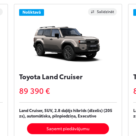
Salīdzināt
Noliktavā
Toyota Land Cruiser
89 390 €
Land Cruiser, SUV, 2.8 daļējs hibrīds (dīzelis) (205
L
zs), automātiska, pilnpiedziņa, Executive
z
Saņemt piedāvājumu