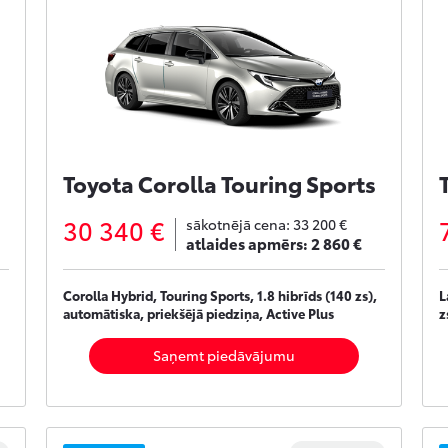
Toyota Corolla Touring Sports
30 340 €
sākotnējā cena:
33 200 €
atlaides apmērs:
2 860 €
Corolla Hybrid, Touring Sports, 1.8 hibrīds (140 zs),
L
automātiska, priekšējā piedziņa, Active Plus
z
Saņemt piedāvājumu