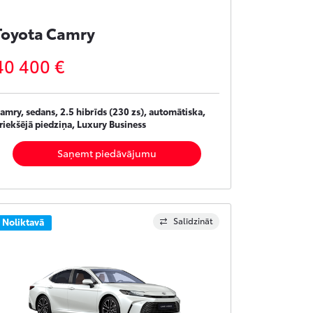
Toyota Camry
40 400 €
amry, sedans, 2.5 hibrīds (230 zs), automātiska,
riekšējā piedziņa, Luxury Business
Saņemt piedāvājumu
Salīdzināt
Noliktavā