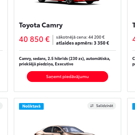
Toyota Camry
40 850 €
sākotnējā cena:
44 200 €
atlaides apmērs:
3 350 €
Camry, sedans, 2.5 hibrīds (230 zs), automātiska,
C
priekšējā piedziņa, Executive
p
Saņemt piedāvājumu
Salīdzināt
Noliktavā