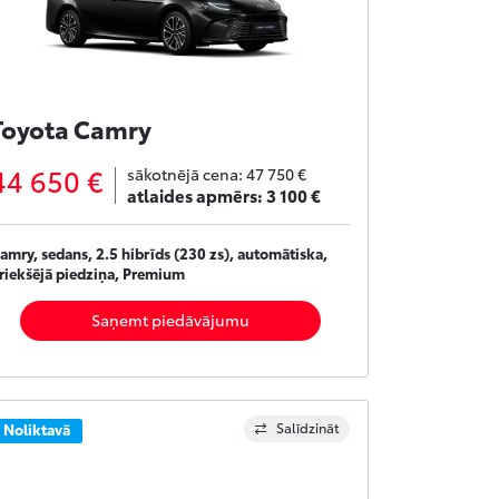
Toyota Camry
44 650 €
sākotnējā cena:
47 750 €
atlaides apmērs:
3 100 €
amry, sedans, 2.5 hibrīds (230 zs), automātiska,
riekšējā piedziņa, Premium
Saņemt piedāvājumu
Salīdzināt
Noliktavā