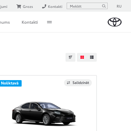
RU
ājumi
Grozs
Kontakti
 mums
Kontakti
Salīdzināt
Noliktavā