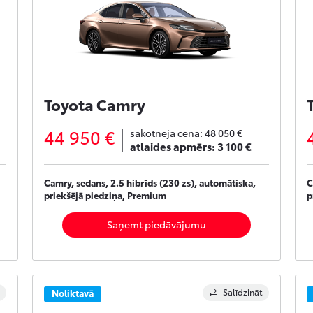
Toyota Camry
44 950 €
sākotnējā cena:
48 050 €
atlaides apmērs:
3 100 €
Camry, sedans, 2.5 hibrīds (230 zs), automātiska,
C
priekšējā piedziņa, Premium
p
Saņemt piedāvājumu
Salīdzināt
Noliktavā