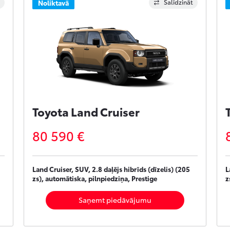
Salīdzināt
Noliktavā
Toyota Land Cruiser
80 590 €
Land Cruiser, SUV, 2.8 daļējs hibrīds (dīzelis) (205
L
zs), automātiska, pilnpiedziņa, Prestige
z
Saņemt piedāvājumu