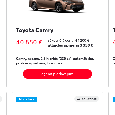
Toyota Camry
40 850 €
sākotnējā cena:
44 200 €
atlaides apmērs:
3 350 €
Camry, sedans, 2.5 hibrīds (230 zs), automātiska,
C
priekšējā piedziņa, Executive
p
Saņemt piedāvājumu
Salīdzināt
Noliktavā