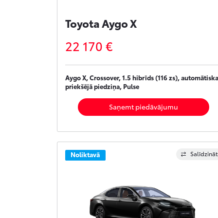
Toyota Aygo X
22 170 €
Aygo X, Crossover, 1.5 hibrīds (116 zs), automātiska
priekšējā piedziņa, Pulse
Saņemt piedāvājumu
Salīdzināt
Noliktavā