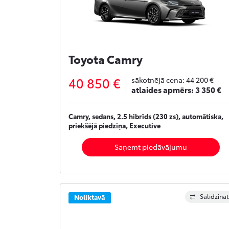
Toyota Camry
40 850 €
sākotnējā cena:
44 200 €
atlaides apmērs:
3 350 €
Camry, sedans, 2.5 hibrīds (230 zs), automātiska,
priekšējā piedziņa, Executive
Saņemt piedāvājumu
Salīdzināt
Noliktavā