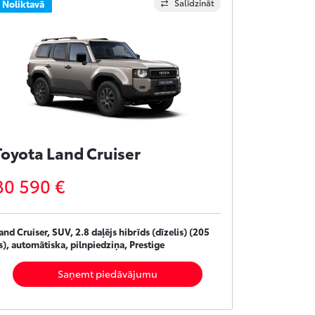
Salīdzināt
Noliktavā
Toyota Land Cruiser
80 590 €
and Cruiser, SUV, 2.8 daļējs hibrīds (dīzelis) (205
s), automātiska, pilnpiedziņa, Prestige
Saņemt piedāvājumu