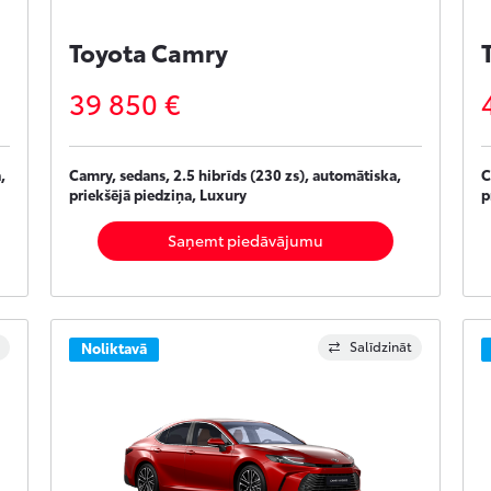
Toyota Camry
39 850 €
,
Camry, sedans, 2.5 hibrīds (230 zs), automātiska,
C
priekšējā piedziņa, Luxury
p
Saņemt piedāvājumu
Salīdzināt
Noliktavā