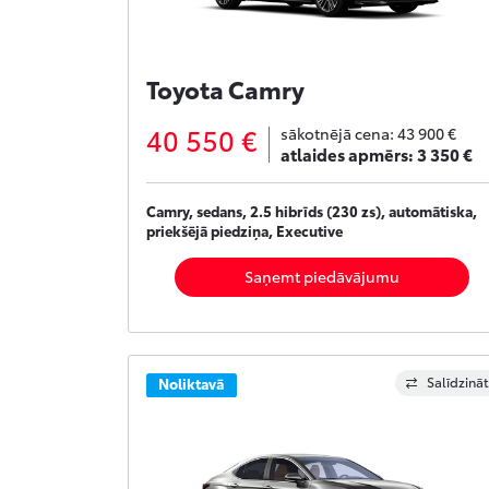
Toyota Camry
40 550 €
sākotnējā cena:
43 900 €
atlaides apmērs:
3 350 €
Camry, sedans, 2.5 hibrīds (230 zs), automātiska,
priekšējā piedziņa, Executive
Saņemt piedāvājumu
Salīdzināt
Noliktavā