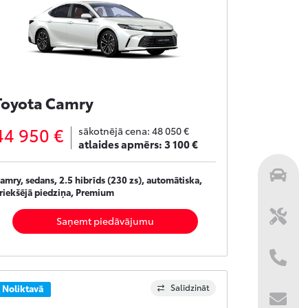
Toyota Camry
44 950 €
sākotnējā cena:
48 050 €
atlaides apmērs:
3 100 €
amry, sedans, 2.5 hibrīds (230 zs), automātiska,
riekšējā piedziņa, Premium
Saņemt piedāvājumu
Salīdzināt
Noliktavā