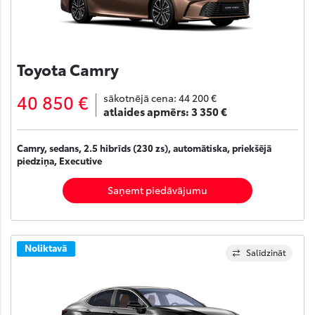
Toyota Camry
40 850 €
sākotnējā cena:
44 200 €
atlaides apmērs:
3 350 €
Camry, sedans, 2.5 hibrīds (230 zs), automātiska, priekšējā
piedziņa, Executive
Saņemt piedāvājumu
Noliktavā
Salīdzināt