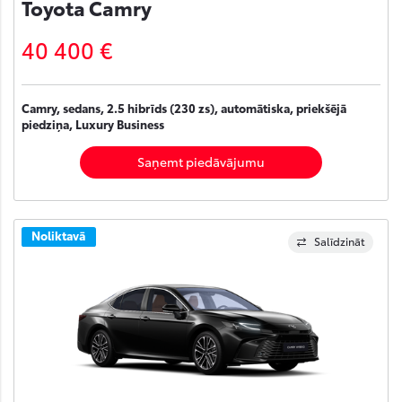
Toyota Camry
40 400 €
Camry, sedans, 2.5 hibrīds (230 zs), automātiska, priekšējā
piedziņa, Luxury Business
Saņemt piedāvājumu
Noliktavā
Salīdzināt