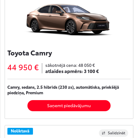
Toyota Camry
44 950 €
sākotnējā cena:
48 050 €
atlaides apmērs:
3 100 €
Camry, sedans, 2.5 hibrīds (230 zs), automātiska, priekšējā
piedziņa, Premium
Saņemt piedāvājumu
Noliktavā
Salīdzināt