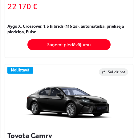
22 170 €
Aygo X, Crossover, 1.5 hibrīds (116 zs), automātiska, priekšējā
piedziņa, Pulse
Saņemt piedāvājumu
Noliktavā
Salīdzināt
Toyota Camry