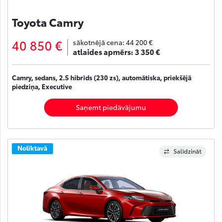
Toyota Camry
40 850 €
sākotnējā cena:
44 200 €
atlaides apmērs:
3 350 €
Camry, sedans, 2.5 hibrīds (230 zs), automātiska, priekšējā
piedziņa, Executive
Saņemt piedāvājumu
Noliktavā
Salīdzināt