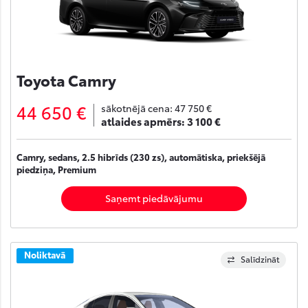
Toyota Camry
44 650 €
sākotnējā cena:
47 750 €
atlaides apmērs:
3 100 €
Camry, sedans, 2.5 hibrīds (230 zs), automātiska, priekšējā
piedziņa, Premium
Saņemt piedāvājumu
Noliktavā
Salīdzināt