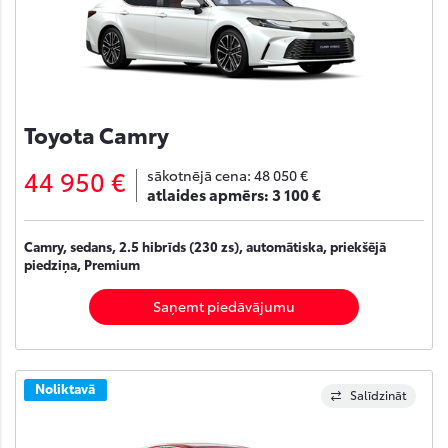
Toyota Camry
44 950 €
sākotnējā cena:
48 050 €
atlaides apmērs:
3 100 €
Camry, sedans, 2.5 hibrīds (230 zs), automātiska, priekšējā
piedziņa, Premium
Saņemt piedāvājumu
Noliktavā
Salīdzināt