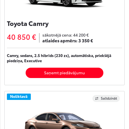
Toyota Camry
40 850 €
sākotnējā cena:
44 200 €
atlaides apmērs:
3 350 €
Camry, sedans, 2.5 hibrīds (230 zs), automātiska, priekšējā
piedziņa, Executive
Saņemt piedāvājumu
Noliktavā
Salīdzināt