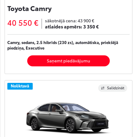
Toyota Camry
40 550 €
sākotnējā cena:
43 900 €
atlaides apmērs:
3 350 €
Camry, sedans, 2.5 hibrīds (230 zs), automātiska, priekšējā
piedziņa, Executive
Saņemt piedāvājumu
Noliktavā
Salīdzināt