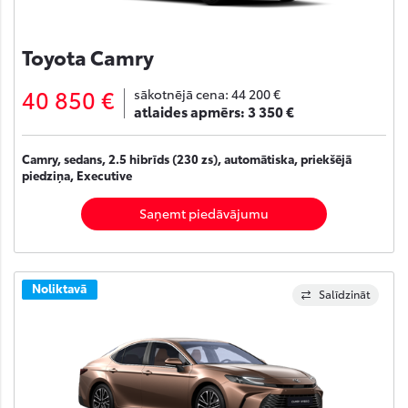
Toyota Camry
40 850 €
sākotnējā cena:
44 200 €
atlaides apmērs:
3 350 €
Camry, sedans, 2.5 hibrīds (230 zs), automātiska, priekšējā
piedziņa, Executive
Saņemt piedāvājumu
Noliktavā
Salīdzināt