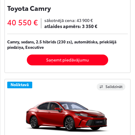
Toyota Camry
40 550 €
sākotnējā cena:
43 900 €
atlaides apmērs:
3 350 €
Camry, sedans, 2.5 hibrīds (230 zs), automātiska, priekšējā
piedziņa, Executive
Saņemt piedāvājumu
Noliktavā
Salīdzināt