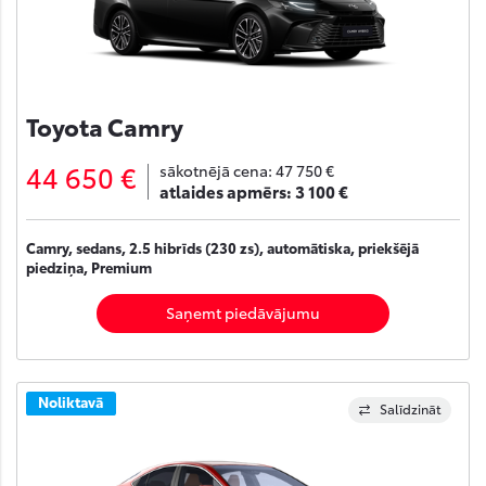
Toyota Camry
44 650 €
sākotnējā cena:
47 750 €
atlaides apmērs:
3 100 €
Camry, sedans, 2.5 hibrīds (230 zs), automātiska, priekšējā
piedziņa, Premium
Saņemt piedāvājumu
Noliktavā
Salīdzināt