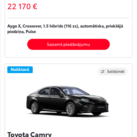
22 170 €
Aygo X, Crossover, 1.5 hibrīds (116 zs), automātiska, priekšējā
piedziņa, Pulse
Saņemt piedāvājumu
Noliktavā
Salīdzināt
Toyota Camry