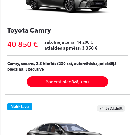
Toyota Camry
40 850 €
sākotnējā cena:
44 200 €
atlaides apmērs:
3 350 €
Camry, sedans, 2.5 hibrīds (230 zs), automātiska, priekšējā
piedziņa, Executive
Saņemt piedāvājumu
Noliktavā
Salīdzināt