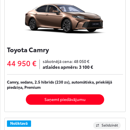
Toyota Camry
44 950 €
sākotnējā cena:
48 050 €
atlaides apmērs:
3 100 €
Camry, sedans, 2.5 hibrīds (230 zs), automātiska, priekšējā
piedziņa, Premium
Saņemt piedāvājumu
Noliktavā
Salīdzināt