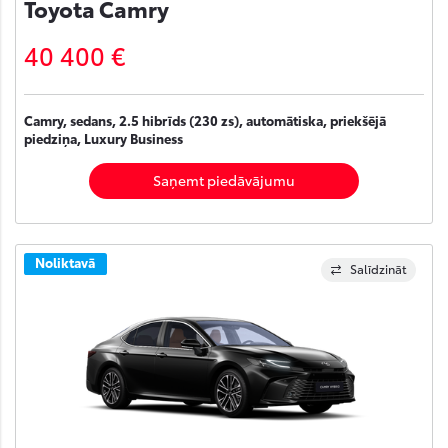
Toyota Camry
40 400 €
Camry, sedans, 2.5 hibrīds (230 zs), automātiska, priekšējā
piedziņa, Luxury Business
Saņemt piedāvājumu
Noliktavā
Salīdzināt