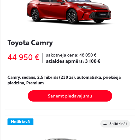
Toyota Camry
44 950 €
sākotnējā cena:
48 050 €
atlaides apmērs:
3 100 €
Camry, sedans, 2.5 hibrīds (230 zs), automātiska, priekšējā
piedziņa, Premium
Saņemt piedāvājumu
Noliktavā
Salīdzināt