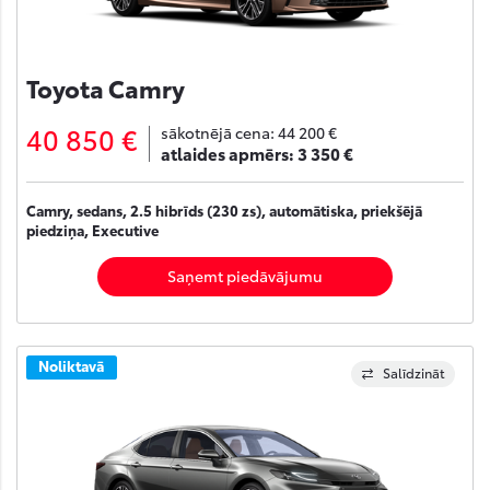
Toyota Camry
40 850 €
sākotnējā cena:
44 200 €
atlaides apmērs:
3 350 €
Camry, sedans, 2.5 hibrīds (230 zs), automātiska, priekšējā
piedziņa, Executive
Saņemt piedāvājumu
Noliktavā
Salīdzināt