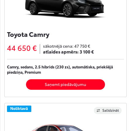
Toyota Camry
44 650 €
sākotnējā cena:
47 750 €
atlaides apmērs:
3 100 €
Camry, sedans, 2.5 hibrīds (230 zs), automātiska, priekšējā
piedziņa, Premium
Saņemt piedāvājumu
Noliktavā
Salīdzināt