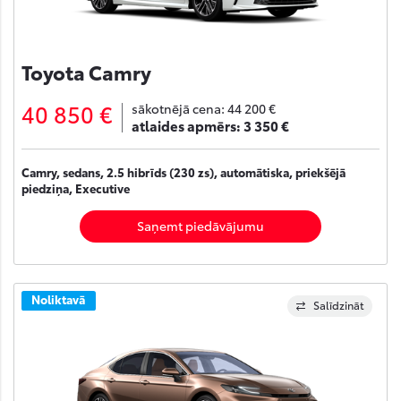
Toyota Camry
40 850 €
sākotnējā cena:
44 200 €
atlaides apmērs:
3 350 €
Camry, sedans, 2.5 hibrīds (230 zs), automātiska, priekšējā
piedziņa, Executive
Saņemt piedāvājumu
Noliktavā
Salīdzināt