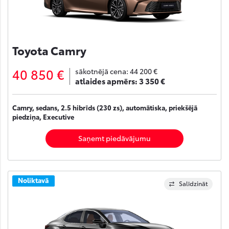
Toyota Camry
40 850 €
sākotnējā cena:
44 200 €
atlaides apmērs:
3 350 €
Camry, sedans, 2.5 hibrīds (230 zs), automātiska, priekšējā
piedziņa, Executive
Saņemt piedāvājumu
Noliktavā
Salīdzināt