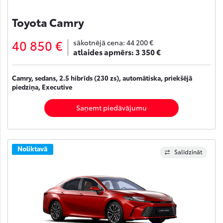
Toyota Camry
40 850 €
sākotnējā cena:
44 200 €
atlaides apmērs:
3 350 €
Camry, sedans, 2.5 hibrīds (230 zs), automātiska, priekšējā
piedziņa, Executive
Saņemt piedāvājumu
Noliktavā
Salīdzināt