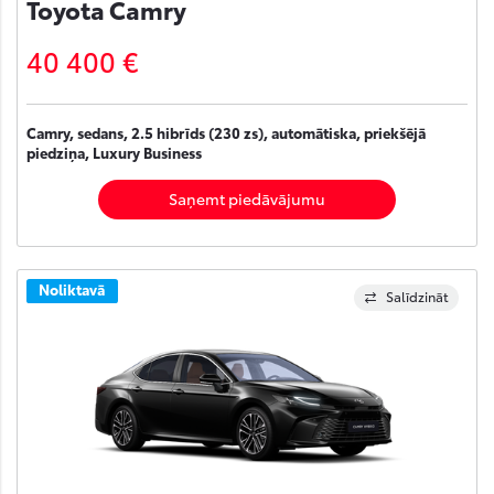
Toyota Camry
40 400 €
Camry, sedans, 2.5 hibrīds (230 zs), automātiska, priekšējā
piedziņa, Luxury Business
Saņemt piedāvājumu
Noliktavā
Salīdzināt