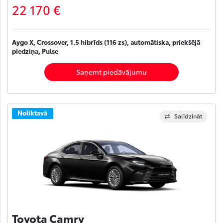
22 170 €
Aygo X, Crossover, 1.5 hibrīds (116 zs), automātiska, priekšējā
piedziņa, Pulse
Saņemt piedāvājumu
Noliktavā
Salīdzināt
Toyota Camry