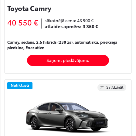
Toyota Camry
40 550 €
sākotnējā cena:
43 900 €
atlaides apmērs:
3 350 €
Camry, sedans, 2.5 hibrīds (230 zs), automātiska, priekšējā
piedziņa, Executive
Saņemt piedāvājumu
Noliktavā
Salīdzināt