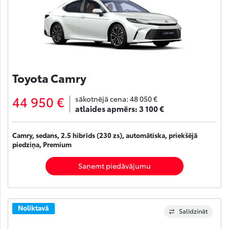
Toyota Camry
44 950 €
sākotnējā cena:
48 050 €
atlaides apmērs:
3 100 €
Camry, sedans, 2.5 hibrīds (230 zs), automātiska, priekšējā
piedziņa, Premium
Saņemt piedāvājumu
Noliktavā
Salīdzināt