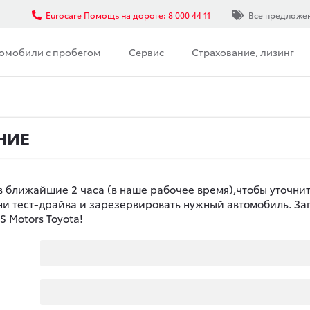
Eurocare Помощь на дороге: 8 000 44 11
Все предложе
омобили с пробегом
Сервис
Страхование, лизинг
НИЕ
в ближайшие 2 часа (в наше рабочее время),чтобы уточни
ени тест-драйва и зарезервировать нужный автомобиль. За
 Motors Toyota!