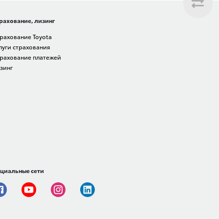
рахование, лизинг
рахование Toyota
луги страхования
рахование платежей
зинг
циальные сети
Facebook
Youtube
Instagram
Linkedin