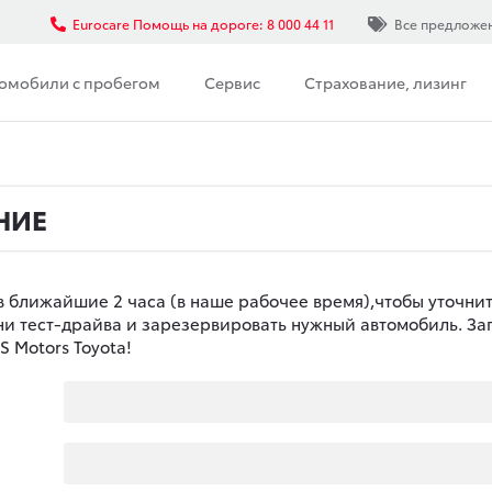
Eurocare Помощь на дороге: 8 000 44 11
Все предложе
омобили с пробегом
Сервис
Страхование, лизинг
НИЕ
в ближайшие 2 часа (в наше рабочее время),чтобы уточни
ени тест-драйва и зарезервировать нужный автомобиль. За
 Motors Toyota!