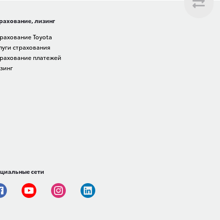
рахование, лизинг
рахование Toyota
луги страхования
рахование платежей
зинг
циальные сети
Facebook
Youtube
Instagram
Linkedin