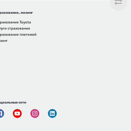
рахование, лизинг
рахование Toyota
луги страхования
рахование платежей
зинг
циальные сети
Facebook
Youtube
Instagram
Linkedin