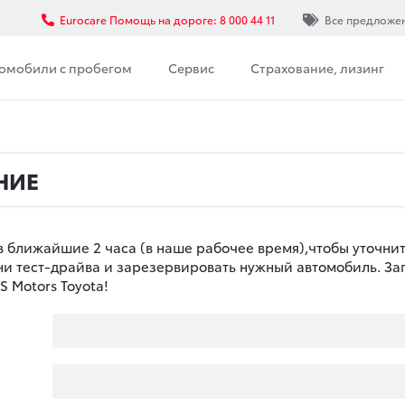
Eurocare Помощь на дороге: 8 000 44 11
Все предложе
омобили с пробегом
Сервис
Страхование, лизинг
НИЕ
в ближайшие 2 часа (в наше рабочее время),чтобы уточни
ени тест-драйва и зарезервировать нужный автомобиль. За
 Motors Toyota!