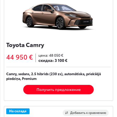
Toyota Camry
44 950 €
цена:
48 050 €
скидка:
3 100 €
Camry, sedans, 2.5 hibrīds (230 zs), automātiska, priekšējā
piedziņa, Premium
Получить предложение
На складе
Добавить к сравнению