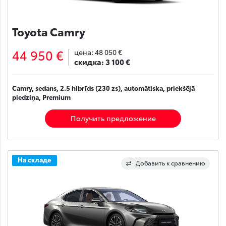
Toyota Camry
44 950 €
цена:
48 050 €
скидка:
3 100 €
Camry, sedans, 2.5 hibrīds (230 zs), automātiska, priekšējā
piedziņa, Premium
Получить предложение
На складе
Добавить к сравнению