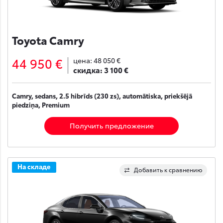
Toyota Camry
44 950 €
цена:
48 050 €
скидка:
3 100 €
Camry, sedans, 2.5 hibrīds (230 zs), automātiska, priekšējā
piedziņa, Premium
Получить предложение
На складе
Добавить к сравнению