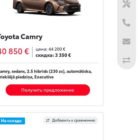
Toyota Camry
40 850 €
цена:
44 200 €
скидка:
3 350 €
amry, sedans, 2.5 hibrīds (230 zs), automātiska,
riekšējā piedziņa, Executive
Получить предложение
Добавить к сравнению
На складе