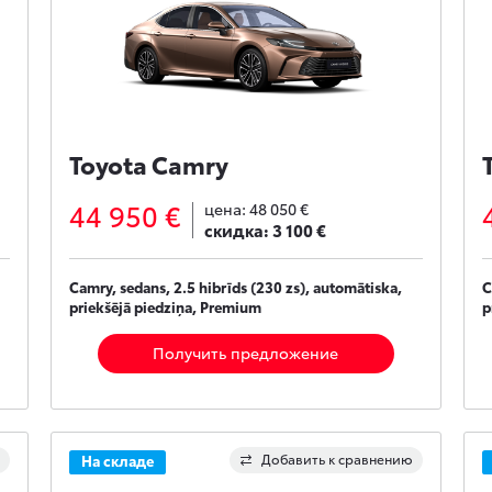
Toyota Camry
44 950 €
цена:
48 050 €
скидка:
3 100 €
Camry, sedans, 2.5 hibrīds (230 zs), automātiska,
C
priekšējā piedziņa, Premium
p
Получить предложение
Добавить к сравнению
На складе