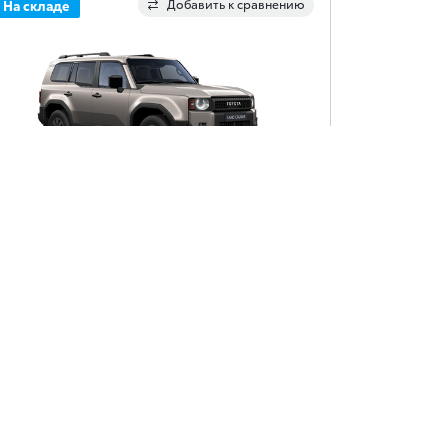
Добавить к сравнению
На складе
Toyota Land Cruiser
80 590 €
and Cruiser, SUV, 2.8 daļējs hibrīds (dīzelis) (205
s), automātiska, pilnpiedziņa, Prestige
Получить предложение