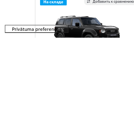
Добавить к сравнению
На складе
Toyota Land Cruiser
80 590 €
Land Cruiser, SUV, 2.8 daļējs hibrīds (dīzelis) (205
zs), automātiska, pilnpiedziņa, Prestige
Получить предложение