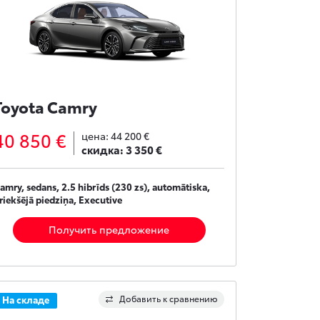
Toyota Camry
40 850 €
цена:
44 200 €
скидка:
3 350 €
amry, sedans, 2.5 hibrīds (230 zs), automātiska,
riekšējā piedziņa, Executive
Получить предложение
Добавить к сравнению
На складе