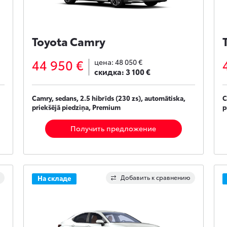
Toyota Camry
44 950 €
цена:
48 050 €
скидка:
3 100 €
Camry, sedans, 2.5 hibrīds (230 zs), automātiska,
C
priekšējā piedziņa, Premium
p
Получить предложение
Добавить к сравнению
На складе