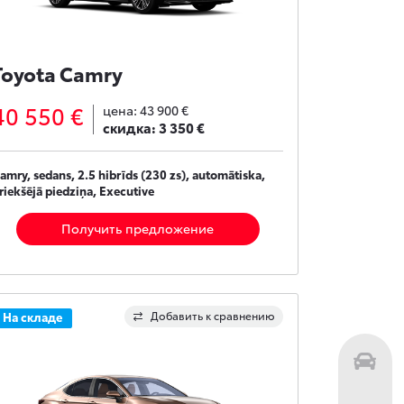
Toyota Camry
40 550 €
цена:
43 900 €
скидка:
3 350 €
amry, sedans, 2.5 hibrīds (230 zs), automātiska,
riekšējā piedziņa, Executive
Получить предложение
Добавить к сравнению
На складе