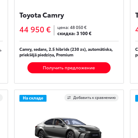
Toyota Camry
44 950 €
цена:
48 050 €
скидка:
3 100 €
,
Camry, sedans, 2.5 hibrīds (230 zs), automātiska,
C
priekšējā piedziņa, Premium
p
Получить предложение
Добавить к сравнению
На складе