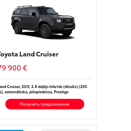
Toyota Land Cruiser
79 900 €
and Cruiser, SUV, 2.8 daļējs hibrīds (dīzelis) (205
s), automātiska, pilnpiedziņa, Prestige
Получить предложение