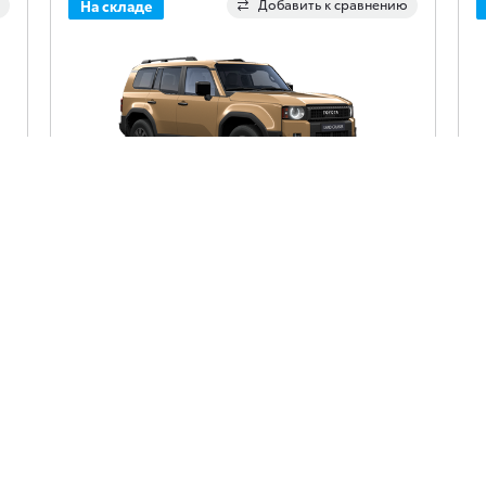
Добавить к сравнению
На складе
Toyota Land Cruiser
80 590 €
Land Cruiser, SUV, 2.8 daļējs hibrīds (dīzelis) (205
L
zs), automātiska, pilnpiedziņa, Prestige
z
Получить предложение