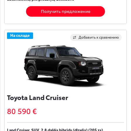
Получить предложение
На складе
Добавить к сравнению
Toyota Land Cruiser
80 590 €
Land Cruiser, SUV, 2.8 daļējs hibrīds (dīzelis) (205 zs),