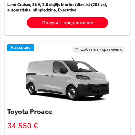
Land Cruiser, SUV, 2.8 daļējs hibrīds (dīzelis) (205 zs),
automātiska, pilnpiedziņa, Executive
Получить предложение
На складе
Добавить к сравнению
Toyota Proace
34 550 €