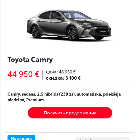
Toyota Camry
44 950 €
цена:
48 050 €
скидка:
3 100 €
Camry, sedans, 2.5 hibrīds (230 zs), automātiska, priekšējā
piedziņa, Premium
Получить предложение
На складе