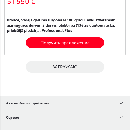
51 550 €
Proace, Vidēja garuma furgons ar 180 grādu leņķī atveramām
aizmugures durvīm 5 durvis, elektrība (136 zs), automātiska,
priekšējā piedziņa, Professional Plus
Получить предложение
ЗАГРУЖАЮ
Автомобили с пробегом
Сервис