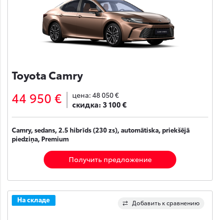
Toyota Camry
44 950 €
цена:
48 050 €
скидка:
3 100 €
Camry, sedans, 2.5 hibrīds (230 zs), automātiska, priekšējā
piedziņa, Premium
Получить предложение
На складе
Добавить к сравнению