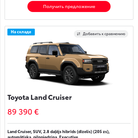
Получить предложение
На складе
Добавить к сравнению
Toyota Land Cruiser
89 390 €
Land Cruiser, SUV, 2.8 daļējs hibrīds (dīzelis) (205 zs),
automātiska, pilnpiedziņa, Executive