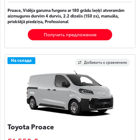
Proace, Vidēja garuma furgons ar 180 grādu leņķī atveramām
aizmugures durvīm 4 durvis, 2.2 dīzelis (150 zs), manuāla,
priekšējā piedziņa, Professional
Получить предложение
На складе
Добавить к сравнению
Toyota Proace