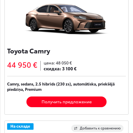
Toyota Camry
44 950 €
цена:
48 050 €
скидка:
3 100 €
Camry, sedans, 2.5 hibrīds (230 zs), automātiska, priekšējā
piedziņa, Premium
Получить предложение
На складе
Добавить к сравнению