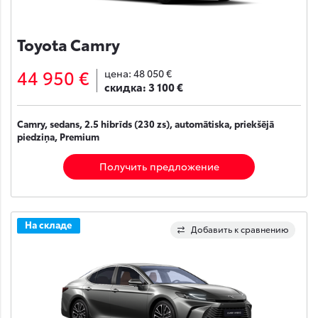
Toyota Camry
44 950 €
цена:
48 050 €
скидка:
3 100 €
Camry, sedans, 2.5 hibrīds (230 zs), automātiska, priekšējā
piedziņa, Premium
Получить предложение
На складе
Добавить к сравнению