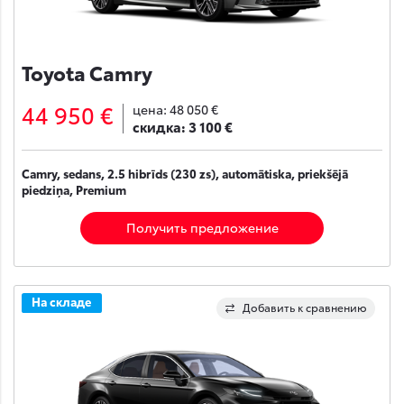
Toyota Camry
44 950 €
цена:
48 050 €
скидка:
3 100 €
Camry, sedans, 2.5 hibrīds (230 zs), automātiska, priekšējā
piedziņa, Premium
Получить предложение
На складе
Добавить к сравнению