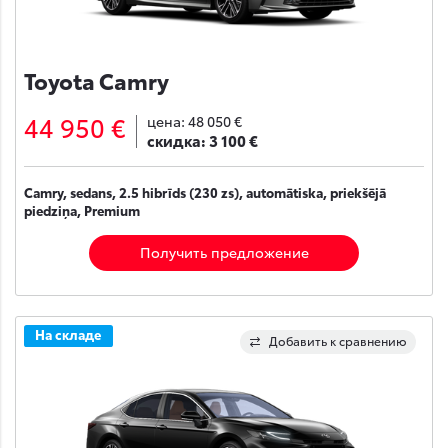
Toyota Camry
44 950 €
цена:
48 050 €
скидка:
3 100 €
Camry, sedans, 2.5 hibrīds (230 zs), automātiska, priekšējā
piedziņa, Premium
Получить предложение
На складе
Добавить к сравнению