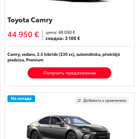
Toyota Camry
44 950 €
цена:
48 050 €
скидка:
3 100 €
Camry, sedans, 2.5 hibrīds (230 zs), automātiska, priekšējā
piedziņa, Premium
Получить предложение
На складе
Добавить к сравнению