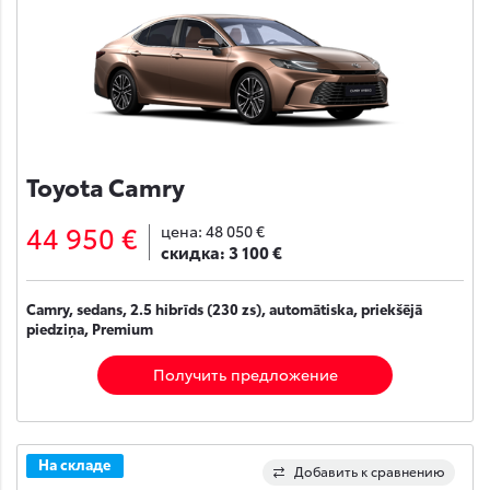
Toyota Camry
44 950 €
цена:
48 050 €
скидка:
3 100 €
Camry, sedans, 2.5 hibrīds (230 zs), automātiska, priekšējā
piedziņa, Premium
Получить предложение
На складе
Добавить к сравнению