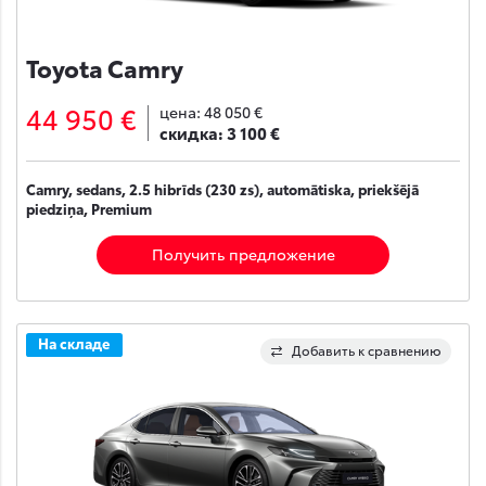
Toyota Camry
44 950 €
цена:
48 050 €
скидка:
3 100 €
Camry, sedans, 2.5 hibrīds (230 zs), automātiska, priekšējā
piedziņa, Premium
Получить предложение
На складе
Добавить к сравнению