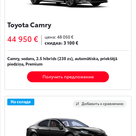
Toyota Camry
44 950 €
цена:
48 050 €
скидка:
3 100 €
Camry, sedans, 2.5 hibrīds (230 zs), automātiska, priekšējā
piedziņa, Premium
Получить предложение
На складе
Добавить к сравнению