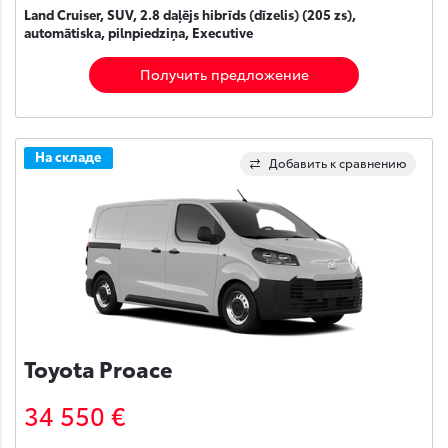
Land Cruiser, SUV, 2.8 daļējs hibrīds (dīzelis) (205 zs),
automātiska, pilnpiedziņa, Executive
Получить предложение
На складе
Добавить к сравнению
Toyota Proace
34 550 €