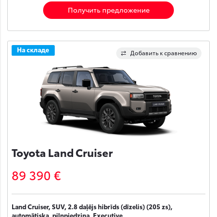
Получить предложение
На складе
Добавить к сравнению
Toyota Land Cruiser
89 390 €
Land Cruiser, SUV, 2.8 daļējs hibrīds (dīzelis) (205 zs),
automātiska, pilnpiedziņa, Executive