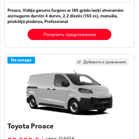
Proace, Vidēja garuma furgons ar 180 grādu leņķī atveramām
aizmugures durvīm 4 durvis, 2.2 dīzelis (150 zs), manuāla,
priekšējā piedziņa, Professional
Получить предложение
На складе
Добавить к сравнению
Toyota Proace
цена:
31 650 €