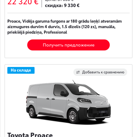
22 320 €
скидка:
9 330 €
Proace, Vidēja garuma furgons ar 180 grādu leņķī atveramām
aizmugures durvīm 4 durvis, 1.5 dīzelis (120 zs), manuāla,
priekšējā piedziņa, Professional
Получить предложение
На складе
Добавить к сравнению
Toyota Proace