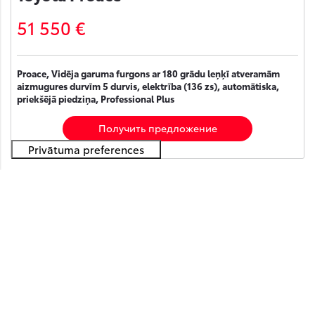
51 550 €
Proace, Vidēja garuma furgons ar 180 grādu leņķī atveramām
aizmugures durvīm 5 durvis, elektrība (136 zs), automātiska,
priekšējā piedziņa, Professional Plus
Получить предложение
На складе
Добавить к сравнению