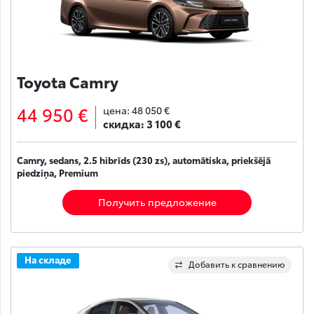
Toyota Camry
44 950 €
цена:
48 050 €
скидка:
3 100 €
Camry, sedans, 2.5 hibrīds (230 zs), automātiska, priekšējā
piedziņa, Premium
Получить предложение
На складе
Добавить к сравнению