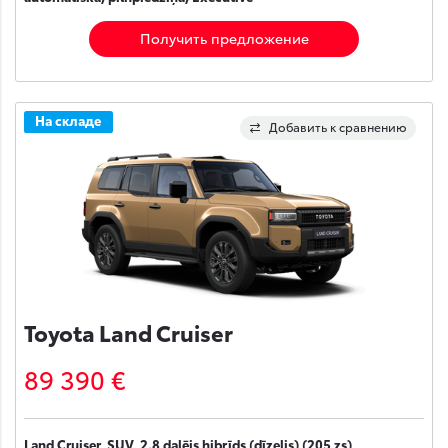
Получить предложение
На складе
Добавить к сравнению
Toyota Land Cruiser
89 390 €
Land Cruiser, SUV, 2.8 daļējs hibrīds (dīzelis) (205 zs),