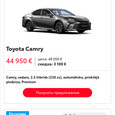
Toyota Camry
44 950 €
цена:
48 050 €
скидка:
3 100 €
Camry, sedans, 2.5 hibrīds (230 zs), automātiska, priekšējā
piedziņa, Premium
Получить предложение
На складе